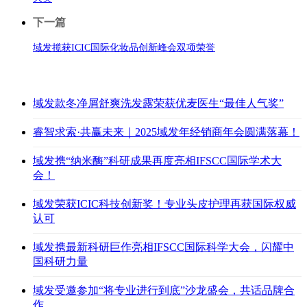
下一篇
域发揽获ICIC国际化妆品创新峰会双项荣誉
域发款冬净屑舒爽洗发露荣获优麦医生“最佳人气奖”
睿智求索·共赢未来｜2025域发年经销商年会圆满落幕！
域发携“纳米酶”科研成果再度亮相IFSCC国际学术大
会！
域发荣获ICIC科技创新奖！专业头皮护理再获国际权威
认可
域发携最新科研巨作亮相IFSCC国际科学大会，闪耀中
国科研力量
域发受邀参加“将专业进行到底”沙龙盛会，共话品牌合
作